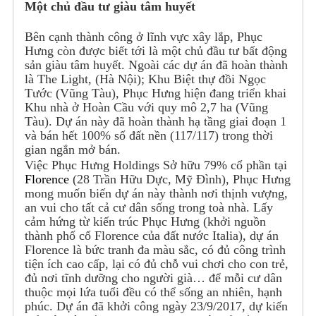
Một chủ đầu tư giàu tâm huyết
Bên cạnh thành công ở lĩnh vực xây lắp, Phục
Hưng còn được biết tới là một chủ đầu tư bất động
sản giàu tâm huyết. Ngoài các dự án đã hoàn thành
là The Light, (Hà Nội); Khu Biệt thự đồi Ngọc
Tước (Vũng Tàu), Phục Hưng hiện đang triển khai
Khu nhà ở Hoàn Cầu với quy mô 2,7 ha (Vũng
Tàu). Dự án này đã hoàn thành hạ tầng giai đoạn 1
và bán hết 100% số đất nền (117/117) trong thời
gian ngắn mở bán.
Việc Phục Hưng Holdings Sở hữu 79% cổ phần tại
Florence
(28 Trần Hữu Dực, Mỹ Đình), Phục Hưng
mong muốn biến dự án này thành nơi thịnh vượng,
an vui cho tất cả cư dân sống trong toà nhà. Lấy
cảm hứng từ kiến trúc Phục Hưng (khởi nguồn
thành phố cổ Florence của đất nước Italia), dự án
Florence là bức tranh đa màu sắc, có đủ công trình
tiện ích cao cấp, lại có đủ chỗ vui chơi cho con trẻ,
đủ nơi tĩnh dưỡng cho người già… để mỗi cư dân
thuộc mọi lứa tuổi đều có thể sống an nhiên, hạnh
phúc. Dự án đã khởi công ngày 23/9/2017, dự kiến