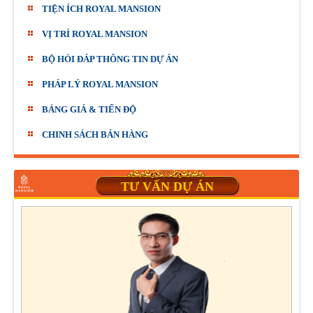
TIỆN ÍCH ROYAL MANSION
VỊ TRÍ ROYAL MANSION
BỘ HỎI ĐÁP THÔNG TIN DỰ ÁN
PHÁP LÝ ROYAL MANSION
BẢNG GIÁ & TIẾN ĐỘ
CHINH SÁCH BÁN HÀNG
TƯ VẤN DỰ ÁN