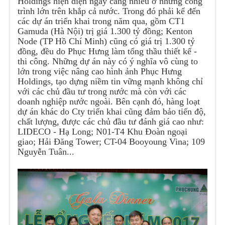
Holdings hiện diện ngày càng nhiều ở những công
trình lớn trên khắp cả nước. Trong đó phải kể đến
các dự án triển khai trong năm qua, gồm CT1
Gamuda (Hà Nội) trị giá 1.300 tỷ đồng; Kenton
Node (TP Hồ Chí Minh) cũng có giá trị 1.300 tỷ
đồng, đều do Phục Hưng làm tổng thầu thiết kế -
thi công. Những dự án này có ý nghĩa vô cùng to
lớn trong việc nâng cao hình ảnh Phục Hưng
Holdings, tạo dựng niềm tin vững mạnh không chỉ
với các chủ đầu tư trong nước mà còn với các
doanh nghiệp nước ngoài. Bên cạnh đó, hàng loạt
dự án khác do Cty triển khai cũng đảm bảo tiến độ,
chất lượng, được các chủ đầu tư đánh giá cao như:
LIDECO - Hạ Long; N01-T4 Khu Đoàn ngoại
giao; Hải Đăng Tower; CT-04 Booyoung Vina; 109
Nguyễn Tuân...