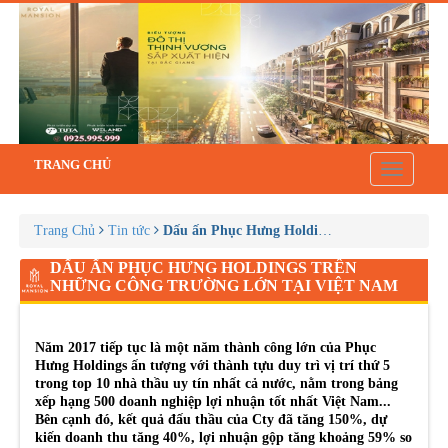
TRANG CHỦ
Toggle
navigatio
Trang Chủ
Tin tức
Dấu ấn Phục Hưng Holdings trên những công t
DẤU ẤN PHỤC HƯNG HOLDINGS TRÊN
NHỮNG CÔNG TRƯỜNG LỚN TẠI VIỆT NAM
Năm 2017 tiếp tục là một năm thành công lớn của Phục
Hưng Holdings ấn tượng với thành tựu duy trì vị trí thứ 5
trong top 10 nhà thầu uy tín nhất cả nước, nằm trong bảng
xếp hạng 500 doanh nghiệp lợi nhuận tốt nhất Việt Nam...
Bên cạnh đó, kết quả đấu thầu của Cty đã tăng 150%, dự
kiến doanh thu tăng 40%, lợi nhuận gộp tăng khoảng 59% so