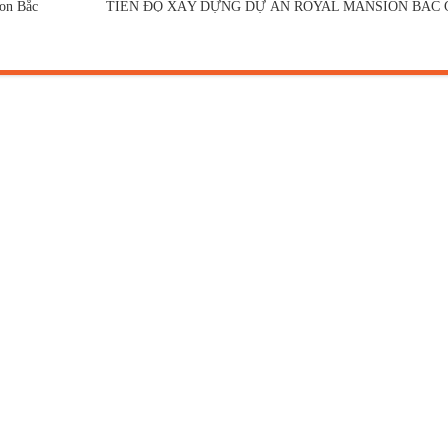
ion Bắc
TIẾN ĐỘ XÂY DỰNG DỰ ÁN ROYAL MANSION BẮC 