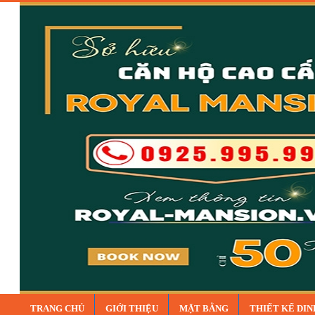
TRANG CHỦ
GIỚI THIỆU
MẶT BẰNG
THIẾT KẾ DI