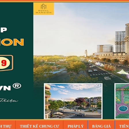
NH THỰ
THIẾT KẾ CHUNG CƯ
PHÁP LÝ
BẢNG GIÁ
TIẾN