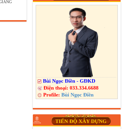
GIANG
Bùi Ngọc Điền - GĐKD
Điện thoại:
033.334.6688
Profile:
Bùi Ngọc Điền
TIẾN ĐỘ XÂY DỰNG