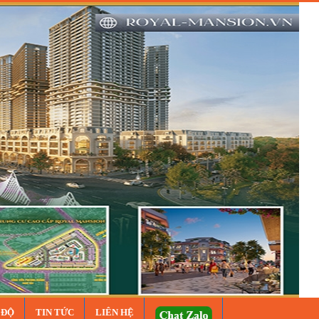
 ĐỘ
TIN TỨC
LIÊN HỆ