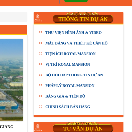
THÔNG TIN DỰ ÁN
THƯ VIỆN HÌNH ẢNH & VIDEO
MẶT BẰNG VÀ THIẾT KẾ CĂN HỘ
TIỆN ÍCH ROYAL MANSION
VỊ TRÍ ROYAL MANSION
BỘ HỎI ĐÁP THÔNG TIN DỰ ÁN
PHÁP LÝ ROYAL MANSION
BẢNG GIÁ & TIẾN ĐỘ
CHINH SÁCH BÁN HÀNG
 GIANG
TƯ VẤN DỰ ÁN