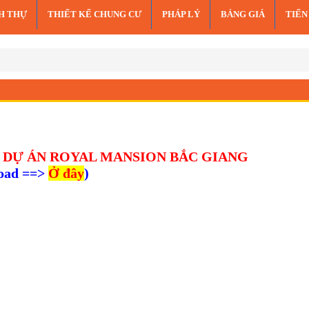
NH THỰ
THIẾT KẾ CHUNG CƯ
PHÁP LÝ
BẢNG GIÁ
TIẾN
 DỰ ÁN ROYAL MANSION BẮC GIANG
load ==>
Ở đây
)