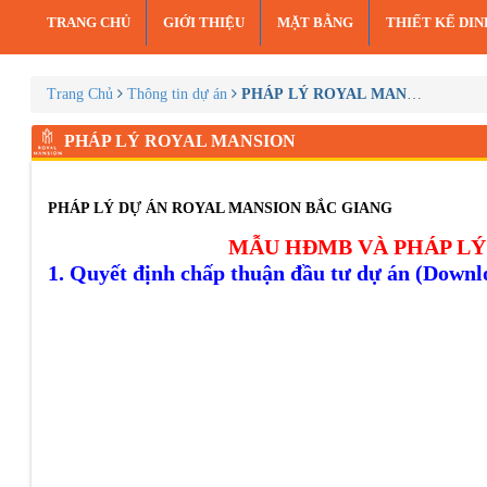
TRANG CHỦ
GIỚI THIỆU
MẶT BẰNG
THIẾT KẾ DI
Trang Chủ
Thông tin dự án
PHÁP LÝ ROYAL MANSION
PHÁP LÝ ROYAL MANSION
PHÁP LÝ DỰ ÁN ROYAL MANSION BẮC GIANG
MẪU HĐMB VÀ PHÁP LÝ
1. Quyết định chấp thuận đầu tư dự án (Down