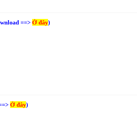
ownload ==>
Ở đây
)
 ==>
Ở đây
)