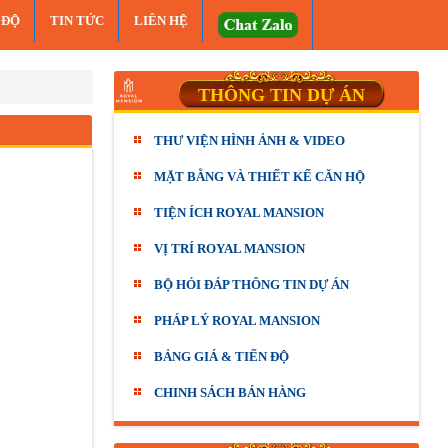
 ĐỘ
TIN TỨC
LIÊN HỆ
THÔNG TIN DỰ ÁN
THƯ VIỆN HÌNH ẢNH & VIDEO
MẶT BẰNG VÀ THIẾT KẾ CĂN HỘ
TIỆN ÍCH ROYAL MANSION
VỊ TRÍ ROYAL MANSION
BỘ HỎI ĐÁP THÔNG TIN DỰ ÁN
PHÁP LÝ ROYAL MANSION
BẢNG GIÁ & TIẾN ĐỘ
CHINH SÁCH BÁN HÀNG