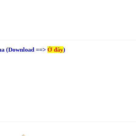
mua (Download ==>
Ở đây
)