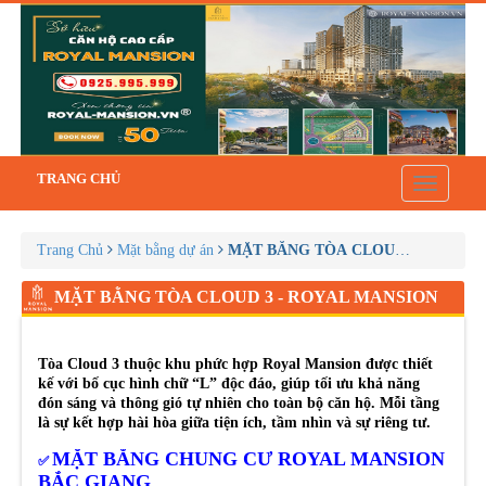
TRANG CHỦ
Toggle
navigatio
Trang Chủ
Mặt bằng dự án
MẶT BẰNG TÒA CLOUD 3 - ROYA
MẶT BẰNG TÒA CLOUD 3 - ROYAL MANSION
Tòa Cloud 3 thuộc khu phức hợp Royal Mansion được thiết
kế với bố cục hình chữ “L” độc đáo, giúp tối ưu khả năng
đón sáng và thông gió tự nhiên cho toàn bộ căn hộ. Mỗi tầng
là sự kết hợp hài hòa giữa tiện ích, tầm nhìn và sự riêng tư.
MẶT BẰNG CHUNG CƯ ROYAL MANSION
✅
BẮC GIANG