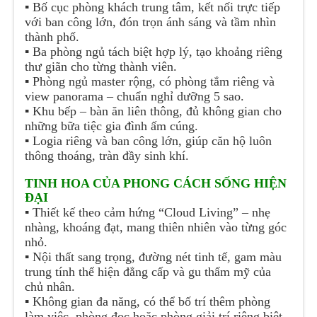
▪️
Bố cục phòng khách trung tâm, kết nối trực tiếp
với ban công lớn, đón trọn ánh sáng và tầm nhìn
thành phố.
▪️
Ba phòng ngủ tách biệt hợp lý, tạo khoảng riêng
thư giãn cho từng thành viên.
▪️
Phòng ngủ master rộng, có phòng tắm riêng và
view panorama – chuẩn nghỉ dưỡng 5 sao.
▪️
Khu bếp – bàn ăn liên thông, đủ không gian cho
những bữa tiệc gia đình ấm cúng.
▪️
Logia riêng và ban công lớn, giúp căn hộ luôn
thông thoáng, tràn đầy sinh khí.
TINH HOA CỦA PHONG CÁCH SỐNG HIỆN
ĐẠI
▪️
Thiết kế theo cảm hứng “Cloud Living” – nhẹ
nhàng, khoáng đạt, mang thiên nhiên vào từng góc
nhỏ.
▪️
Nội thất sang trọng, đường nét tinh tế, gam màu
trung tính thể hiện đẳng cấp và gu thẩm mỹ của
chủ nhân.
▪️
Không gian đa năng, có thể bố trí thêm phòng
làm việc, phòng đọc hoặc phòng giải trí riêng biệt.