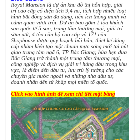
Royal Mansion là dự án khu đô thị hỗn hợp, giải
trí cao cấp có diện tích 9,4 ha, tích hợp nhiều loại
hình bất động sản đa dạng, tiện ích thông minh và
cảnh quan vượt trội. Dự án bao gồm 1 tòa khách
sạn quốc tế 5 sao, trung tâm thương mại, giải trí
sầm uất, 4 tòa căn hộ cao cấp và 171 căn
Shophouse được quy hoạch bài bản, thiết kế đẳng
cấp nhằm kiến tạo một chuẩn mực sống mới tại nút
giao trung tâm ngã 6, TP Bắc Giang; hứa hẹn đưa
Bắc Giang trở thành một trung tâm thương mại,
công nghiệp và dịch vụ giải trí hàng đầu trong khu
vực, là điểm đến đầu tư, lưu trú lý tưởng cho các
chuyên gia nước ngoài và những nhà đầu tư,
doanh nhân đến từ khắp mọi miền tổ quốc.
Click vào hình ảnh để xem chi tiết mặt bằng