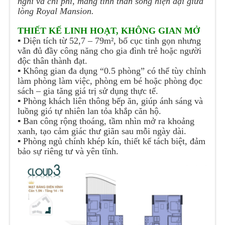
nghi và chi phí, mang tinh thần sống hiện đại giữa
lòng Royal Mansion.
THIẾT KẾ LINH HOẠT, KHÔNG GIAN MỞ
▪️
Diện tích từ 52,7 – 79m², bố cục tinh gọn nhưng
vẫn đủ đầy công năng cho gia đình trẻ hoặc người
độc thân thành đạt.
▪️
Không gian đa dụng “0.5 phòng” có thể tùy chỉnh
làm phòng làm việc, phòng em bé hoặc phòng đọc
sách – gia tăng giá trị sử dụng thực tế.
▪️
Phòng khách liên thông bếp ăn, giúp ánh sáng và
luồng gió tự nhiên lan tỏa khắp căn hộ.
▪️
Ban công rộng thoáng, tầm nhìn mở ra khoảng
xanh, tạo cảm giác thư giãn sau mỗi ngày dài.
▪️
Phòng ngủ chính khép kín, thiết kế tách biệt, đảm
bảo sự riêng tư và yên tĩnh.