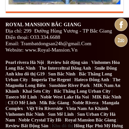
ROYAL MANSION BẮC GIANG
Địa chỉ: 299 Đường Hùng Vương - TP Bắc Giang
Điện thoại: O33.334.6688
Email: Trambatdongsan24h@gmail.Com
Website: www.Royal-Mansion.Vn
Pearl rivera Hà Nội
|
Review bất động sản
|
Vinhomes Hòa
Long Bắc Ninh
|
The Interceltral Đông Anh
|
Smile Đông
Anh khu đô thị G19
|
Sun Bắc Ninh
|
Bắc Thăng Long
Urban City
|
Imperia The Regent
|
Hateco Đông Anh
|
The
Magnolia Long Biên
|
Sunshine River Park
|
MIK Nam An
Khánh
|
Khai Sơn City
|
Bắc Thăng Long Urban City
|
Taseco Mê Linh
|
Noble West Lake Ha Noi
|
MIK Bắc Ninh
|
CEO Mê Linh
|
Mik Bắc Giang
|
Noble Rivera
|
Mangala
Complex
|
Việt Yên Riverside
|
Vista Nam An Khánh
|
Vinhomes Bắc Ninh
|
Sun Mê Linh
|
Sun Urban City Hà
Nam
|
Noble Crystal Tây Hồ
|
Royal Mansion Bắc Giang
|
Review Bất Động Sản
| Khu đô thị
Hồng Hạc Phú Mỹ Hưng