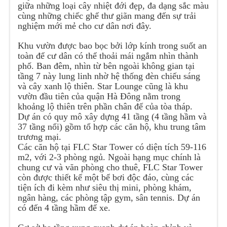
giữa những loại cây nhiệt đới đẹp, đa dạng sắc màu
cùng những chiếc ghế thư giãn mang đến sự trải
nghiệm mới mẻ cho cư dân nơi đây.
Khu vườn được bao bọc bởi lớp kính trong suốt an
toàn để cư dân có thể thoải mái ngắm nhìn thành
phố. Ban đêm, nhìn từ bên ngoài không gian tại
tầng 7 này lung linh nhờ hệ thống đèn chiếu sáng
và cây xanh lộ thiên. Star Lounge cũng là khu
vườn đầu tiên của quận Hà Đông nằm trong
khoảng lộ thiên trên phần chân đế của tòa tháp.
Dự án có quy mô xây dựng 41 tầng (4 tầng hầm và
37 tầng nổi) gồm tổ hợp các căn hộ, khu trung tâm
trương mại.
Các căn hộ tại FLC Star Tower có diện tích 59-116
m2, với 2-3 phòng ngủ. Ngoài hạng mục chính là
chung cư và văn phòng cho thuê, FLC Star Tower
còn được thiết kế một bể bơi độc đáo, cùng các
tiện ích đi kèm như siêu thị mini, phòng khám,
ngân hàng, các phòng tập gym, sân tennis. Dự án
có đến 4 tầng hầm để xe.