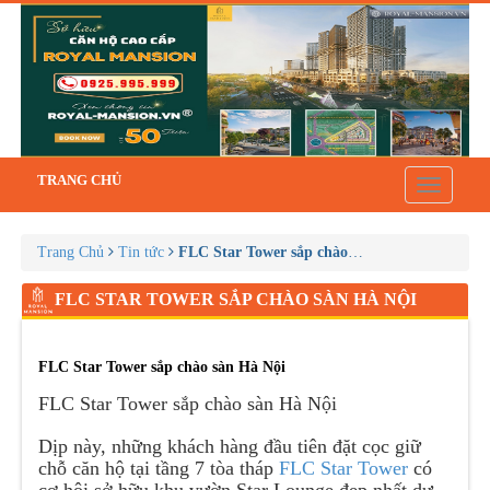
TRANG CHỦ
Toggle
navigatio
Trang Chủ
Tin tức
FLC Star Tower sắp chào sàn Hà Nội
FLC STAR TOWER SẮP CHÀO SÀN HÀ NỘI
FLC Star Tower sắp chào sàn Hà Nội
FLC Star Tower sắp chào sàn Hà Nội
Dịp này, những khách hàng đầu tiên đặt cọc giữ
chỗ căn hộ tại tầng 7 tòa tháp
FLC Star Tower
có