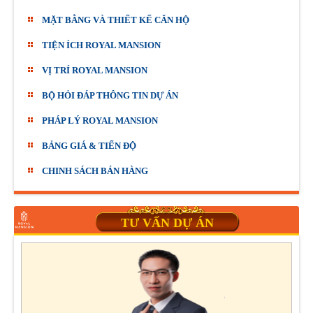
MẶT BẰNG VÀ THIẾT KẾ CĂN HỘ
TIỆN ÍCH ROYAL MANSION
VỊ TRÍ ROYAL MANSION
BỘ HỎI ĐÁP THÔNG TIN DỰ ÁN
PHÁP LÝ ROYAL MANSION
BẢNG GIÁ & TIẾN ĐỘ
CHINH SÁCH BÁN HÀNG
TƯ VẤN DỰ ÁN