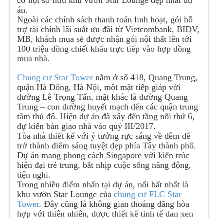
cơ hội sở hữu khu vườn Star Lounge đẹp nhất dự
án.
Ngoài các chính sách thanh toán linh hoạt, gói hỗ
trợ tài chính lãi suất ưu đãi từ Vietcombank, BIDV,
MB, khách mua sẽ được nhận gói nội thất lên tới
100 triệu đồng chiết khấu trực tiếp vào hợp đồng
mua nhà.
Chung cư Star Tower
nằm ở số 418, Quang Trung,
quận Hà Đông, Hà Nội, một mặt tiếp giáp với
đường Lê Trọng Tấn, mặt khác là đường Quang
Trung – con đường huyết mạch đến các quận trung
tâm thủ đô. Hiện dự án đã xây đến tầng nổi thứ 6,
dự kiến bàn giao nhà vào quý III/2017.
Tòa nhà thiết kế với ý tưởng rực sáng về đêm để
trở thành điểm sáng tuyệt đẹp phía Tây thành phố.
Dự án mang phong cách Singapore với kiến trúc
hiện đại trẻ trung, bắt nhịp cuộc sống năng động,
tiện nghi.
Trong nhiều điểm nhấn tại dự án, nổi bất nhất là
khu vườn Star Lounge của
chung cư FLC Star
Tower
. Đây cũng là không gian thoáng đãng hòa
hợp với thiên nhiên, được thiết kế tinh tế đan xen