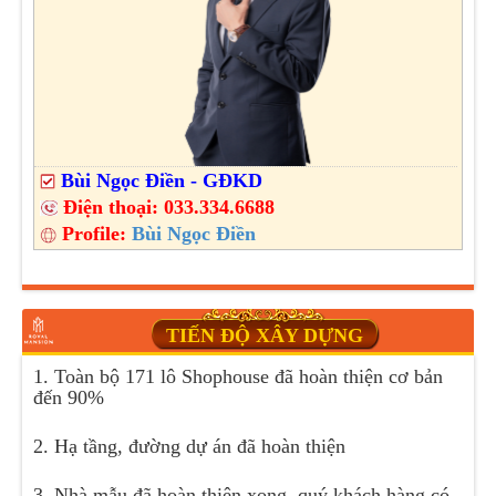
Bùi Ngọc Điền - GĐKD
Điện thoại:
033.334.6688
Profile:
Bùi Ngọc Điền
TIẾN ĐỘ XÂY DỰNG
1. Toàn bộ 171 lô Shophouse đã hoàn thiện cơ bản
đến 90%
2. Hạ tầng, đường dự án đã hoàn thiện
3. Nhà mẫu đã hoàn thiện xong, quý khách hàng có