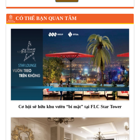
CÓ THỂ BẠN QUAN TÂM
Cơ hội sở hữu khu vườn “bí mật” tại FLC Star Tower