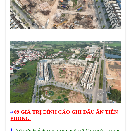
09 GIÁ TRỊ ĐỈNH CẢO GHI DẤU ẤN TIÊN
✅
PHONG
1.
Tổ hợp khách sạn 5 sao quốc tế Marriott – trung