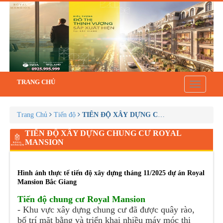
TRANG CHỦ
Toggle
navigatio
Trang Chủ
Tiến độ
TIẾN ĐỘ XÂY DỰNG CHUNG CƯ ROYAL 
TIẾN ĐỘ XÂY DỰNG CHUNG CƯ ROYAL
MANSION
Hình ảnh thực tế tiến độ xây dựng tháng 11/2025 dự án Royal
Mansion Bắc Giang
Tiến độ chung cư Royal Mansion
- Khu vực xây dựng chung cư đã được quây rào,
bố trí mặt bằng và triển khai nhiều máy móc thi