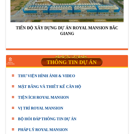
TIẾN ĐỘ XÂY DỰNG DỰ ÁN ROYAL MANSION BẮC
GIANG
THÔNG TIN DỰ ÁN
THƯ VIỆN HÌNH ẢNH & VIDEO
MẶT BẰNG VÀ THIẾT KẾ CĂN HỘ
TIỆN ÍCH ROYAL MANSION
VỊ TRÍ ROYAL MANSION
BỘ HỎI ĐÁP THÔNG TIN DỰ ÁN
PHÁP LÝ ROYAL MANSION