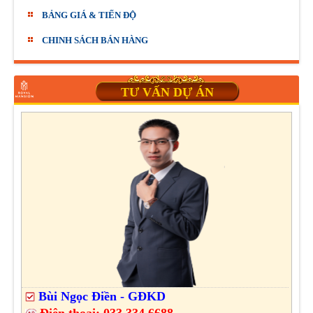
BẢNG GIÁ & TIẾN ĐỘ
CHINH SÁCH BÁN HÀNG
TƯ VẤN DỰ ÁN
Bùi Ngọc Điền - GĐKD
Điện thoại:
033.334.6688