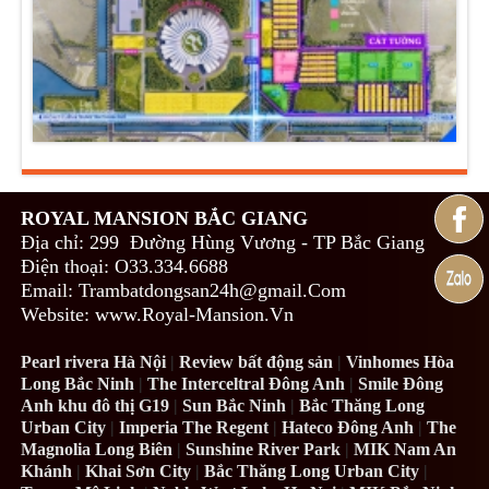
ROYAL MANSION BẮC GIANG
Địa chỉ: 299 Đường Hùng Vương - TP Bắc Giang
Điện thoại: O33.334.6688
Email: Trambatdongsan24h@gmail.Com
Website: www.Royal-Mansion.Vn
Pearl rivera Hà Nội
|
Review bất động sản
|
Vinhomes Hòa
Long Bắc Ninh
|
The Interceltral Đông Anh
|
Smile Đông
Anh khu đô thị G19
|
Sun Bắc Ninh
|
Bắc Thăng Long
Urban City
|
Imperia The Regent
|
Hateco Đông Anh
|
The
Magnolia Long Biên
|
Sunshine River Park
|
MIK Nam An
Khánh
|
Khai Sơn City
|
Bắc Thăng Long Urban City
|