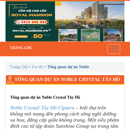
TRANG CHỦ
Toggle
navigatio
Trang Chủ
Tin tức
Tổng quan dự án Noble Crystal Tây Hồ
TỔNG QUAN DỰ ÁN NOBLE CRYSTAL TÂY HỒ
Tổng quan dự án Noble Crystal Tây Hồ
Noble Crystal Tây Hồ Ciputra
– biệt thự trên
không nơi mang đến phong cách sống nghỉ dưỡng
xa hoa, đẳng cấp giữa không trung. Một siêu phẩm
đỉnh cao từ tập đoàn Sunshine Group tại trung tâm