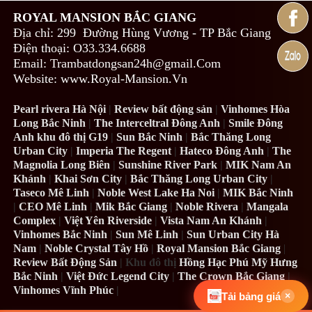
ROYAL MANSION BẮC GIANG
Địa chỉ: 299 Đường Hùng Vương - TP Bắc Giang
Điện thoại: O33.334.6688
Email: Trambatdongsan24h@gmail.Com
Website: www.Royal-Mansion.Vn
Pearl rivera Hà Nội
|
Review bất động sản
|
Vinhomes Hòa
Long Bắc Ninh
|
The Interceltral Đông Anh
|
Smile Đông
Anh khu đô thị G19
|
Sun Bắc Ninh
|
Bắc Thăng Long
Urban City
|
Imperia The Regent
|
Hateco Đông Anh
|
The
Magnolia Long Biên
|
Sunshine River Park
|
MIK Nam An
Khánh
|
Khai Sơn City
|
Bắc Thăng Long Urban City
|
Taseco Mê Linh
|
Noble West Lake Ha Noi
|
MIK Bắc Ninh
|
CEO Mê Linh
|
Mik Bắc Giang
|
Noble Rivera
|
Mangala
Complex
|
Việt Yên Riverside
|
Vista Nam An Khánh
|
Vinhomes Bắc Ninh
|
Sun Mê Linh
|
Sun Urban City Hà
Nam
|
Noble Crystal Tây Hồ
|
Royal Mansion Bắc Giang
|
Review Bất Động Sản
| Khu đô thị
Hồng Hạc Phú Mỹ Hưng
Bắc Ninh
|
Việt Đức Legend City
|
The Crown Bắc Giang
|
Vinhomes Vĩnh Phúc
|
Tải bảng giá
×