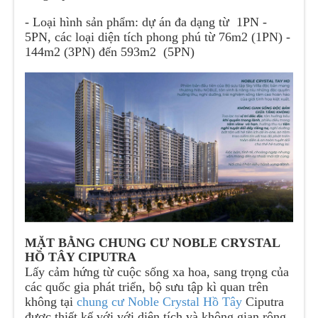
- Loại hình sản phẩm: dự án đa dạng từ 1PN -
5PN, các loại diện tích phong phú từ 76m2 (1PN) -
144m2 (3PN) đến 593m2 (5PN)
MẶT BẰNG CHUNG CƯ NOBLE CRYSTAL
HỒ TÂY CIPUTRA
Lấy cảm hứng từ cuộc sống xa hoa, sang trọng của
các quốc gia phát triển, bộ sưu tập kì quan trên
không tại
chung cư Noble Crystal Hồ Tây
Ciputra
được thiết kế với với diện tích và không gian rộng