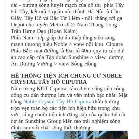
dài - xương sống huyết mạch của đô thị phía Tây
Hồ Tây, kết nối 3 quận nội thành Hà Nội là Cầu
Giấy, Tây Hồ và Bắc Từ Liêm - nối thẳng tới ga
Depot của tuyến Metro số 2: Nam Thăng Long -
Trần Hưng Đạo (Hoàn Kiếm)
Phía Nam: tiếp giáp dự án thấp tầng siêu sang
mang thương hiệu Noble > view nội khu Ciputra
Phía Bắc: mặt đường là Đại lộ 40m quy tụ các dự
án cao cấp của Tập đoàn Sunshine > view đường
An Dương Vương > view Sông Hồng
HỆ THỐNG TIỆN ÍCH CHUNG CƯ NOBLE
CRYSTAL TÂY HỒ CIPUTRA
Nằm trong KĐT Ciputra, tâm điểm sống của cộng
đồng cư dân thượng lưu và văn minh bậc nhất. Mặt
bằng
Noble Crystal Tây Hồ Ciputra
thừa hưởng
trọn vẹn toàn bộ các tiện ích hiện hữu trong khu
vực, cùng chuỗi tiện ích đẳng cấp của quần thể các
dự án Sunshine Group kiến tạo trải nghiệm sống
đỉnh cao với chất sống thời thượng.