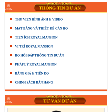
THÔNG TIN DỰ ÁN
THƯ VIỆN HÌNH ẢNH & VIDEO
MẶT BẰNG VÀ THIẾT KẾ CĂN HỘ
TIỆN ÍCH ROYAL MANSION
VỊ TRÍ ROYAL MANSION
BỘ HỎI ĐÁP THÔNG TIN DỰ ÁN
PHÁP LÝ ROYAL MANSION
BẢNG GIÁ & TIẾN ĐỘ
CHINH SÁCH BÁN HÀNG
TƯ VẤN DỰ ÁN