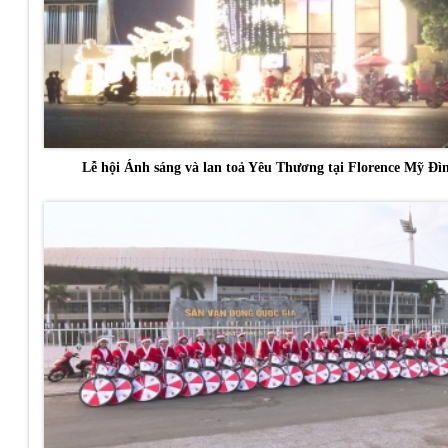
Lễ hội Ánh sáng và lan toả Yêu Thương tại Florence Mỹ Đì