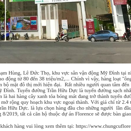
 Phạm Hùng, Lê Đức Thọ, khu vực sân vận động Mỹ Đình tại n
o động từ 80 đến 38 triệu/m2,... Chính vì vậy, hàng loạt "ôn
n bộ mặt đô thị mới hiện đại. Rất nhiều người quan tâm đến 
Mỹ Đình. Tuyến đường Trần Hữu Dực là tuyến đường sạch nh
n là hai hàng cây xanh tỏa bóng mát đang trở thành tuyến đư
mở rộng quy hoạch khu vực ngoại thành. Với giá chỉ từ 2.4 
Trần Hữu Dực. là lựa chọn hàng đầu cho những người lần đầ
8/2019, tất cả căn hộ thuộc dự án Florence sẽ được bàn giao
ý khách hàng vui lòng xem thêm tại:
https://www.chungcuflor