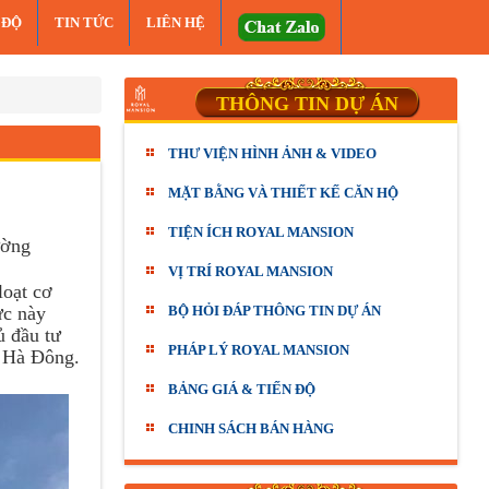
 ĐỘ
TIN TỨC
LIÊN HỆ
THÔNG TIN DỰ ÁN
THƯ VIỆN HÌNH ẢNH & VIDEO
MẶT BẰNG VÀ THIẾT KẾ CĂN HỘ
TIỆN ÍCH ROYAL MANSION
ường
VỊ TRÍ ROYAL MANSION
loạt cơ
ực này
BỘ HỎI ĐÁP THÔNG TIN DỰ ÁN
ủ đầu tư
PHÁP LÝ ROYAL MANSION
n Hà Đông.
BẢNG GIÁ & TIẾN ĐỘ
CHINH SÁCH BÁN HÀNG