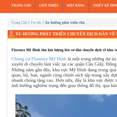
TRANG CHỦ
GIỚI THIỆU
MẶT BẰNG
THIẾT KẾ DI
Trang Chủ
Tin tức
Xu hướng phát triển chuyển dịch dần về Fl
XU HƯỚNG PHÁT TRIỂN CHUYỂN DỊCH DẦN VỀ
Florence Mỹ Đình thu hút lượng lớn cư dần chuyển dịch về khu v
Chung cư Florence Mỹ Đình
là một trong những dự án 
xuyên di chuyển làm việc tại các quận Cầu Giấy, Đốn
Những năm gần đây, khu vực Mỹ Đình đang trong quá 
quan, bộ, ban, ngành cùng chính sách tập trung xây dựn
nhanh chóng tăng cao. Hơn nữa, đây là khu vực được t
ảnh hưởng nghiêm trọng đến giao thông đô thị, qua b