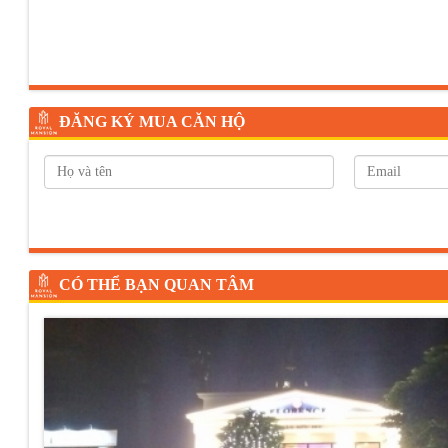
ĐĂNG KÝ MUA CĂN HỘ
CÓ THỂ BẠN QUAN TÂM