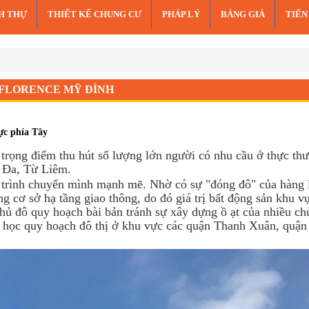
NH THỰ
THIẾT KẾ CHUNG CƯ
PHÁP LÝ
BẢNG GIÁ
TIẾN
orence Mỹ Đình
 FLORENCE MỸ ĐÌNH
ực phía Tây
trọng điểm thu hút số lượng lớn người có nhu cầu ở thực th
g Đa, Từ Liêm.
trình chuyển mình mạnh mẽ. Nhờ có sự "đóng đô" của hàng 
g cơ sở hạ tầng giao thông, do đó giá trị bất động sản khu v
hủ đô quy hoạch bài bản tránh sự xây dựng ồ ạt của nhiều ch
ài học quy hoạch đô thị ở khu vực các quận Thanh Xuân, quậ