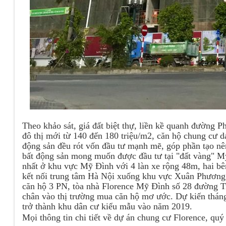
Theo khảo sát, giá đất biệt thự, liền kề quanh đường
đô thị mới từ 140 đến 180 triệu/m2, căn hộ chung cư da
động sản đều rót vốn đầu tư mạnh mẽ, góp phần tạo nê
bất động sản mong muốn được đầu tư tại "đất vàng" 
nhất ở khu vực Mỹ Đình với 4 làn xe rộng 48m, hai bê
kết nối trung tâm Hà Nội xuống khu vực Xuân Phương 
căn hộ 3 PN, tòa nhà Florence Mỹ Đình số 28 đường 
chân vào thị trường mua căn hộ mơ ước. Dự kiến tháng 
trở thành khu dân cư kiểu mẫu vào năm 2019.
Mọi thông tin chi tiết về dự án chung cư Florence, qu