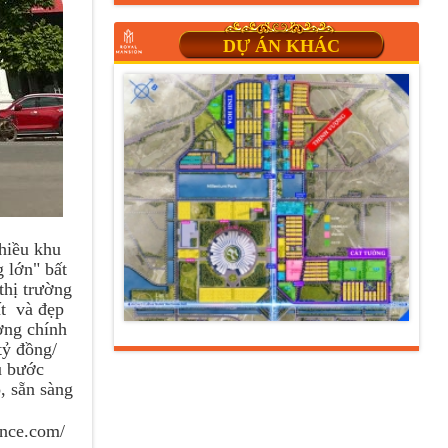
DỰ ÁN KHÁC
hiều khu
g lớn" bất
thị trường
ất và đẹp
ờng chính
tỷ đồng/
u bước
, sẵn sàng
ence.com/