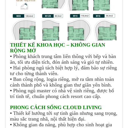
THIẾT KẾ KHOA HỌC – KHÔNG GIAN
RỘNG MỞ
▪️
Phòng khách trung tâm liên thông với bếp và bàn
ăn, tối ưu diện tích, đón ánh sáng và gió tự nhiên.
▪️
Hai phòng ngủ tách biệt hợp lý, đảm bảo sự riêng
tư cho từng thành viên.
▪️
Ban công rộng, logia riêng, mở ra tầm nhìn toàn
cảnh thành phố và không gian thư giãn yên bình.
▪️
Phòng ngủ master có nhà vệ sinh riêng, được bố
trí tinh tế, chuẩn phong cách resort cao cấp.
PHONG CÁCH SỐNG CLOUD LIVING
▪️
Thiết kế hướng tới sự tinh giản nhưng sang trọng,
màu sắc trang nhã, nội thất hiện đại.
▪️
Không gian đa năng, phù hợp cho sinh hoạt gia