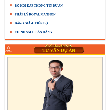
BỘ HỎI ĐÁP THÔNG TIN DỰ ÁN
PHÁP LÝ ROYAL MANSION
BẢNG GIÁ & TIẾN ĐỘ
CHINH SÁCH BÁN HÀNG
TƯ VẤN DỰ ÁN