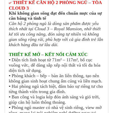
THIẾT KẾ CĂN HỘ 2 PHÒNG NGỦ – TÒA
✅
CLOUD 3
Khi không gian sống đạt đến chuẩn mực của sự
cân bằng và tinh tế
Căn hộ 2 phòng ngủ là dòng sản phẩm được yêu
thích nhất tại Cloud 3 – Royal Mansion, nhờ thiết
kế tối ưu công năng, đón sáng tự nhiên và không
gian sống rộng rãi, phù hợp với cả gia đình trẻ lẫn
khách hàng đầu tư lâu dài.
THIẾT KẾ MỞ – KẾT NỐI CẢM XÚC
▪️
Diện tích linh hoạt từ 71m² – 117m², bố cục
vuông vức, dễ dàng sắp xếp nội thất và tối đa hóa
diện tích sử dụng.
▪️
Phòng khách – bếp – bàn ăn liên thông, tạo nên
không gian sinh hoạt chung ấm cúng và liền mạch.
▪️
Hai phòng ngủ tách biệt, đảm bảo sự riêng tư cho
từng thành viên trong gia đình.
▪️
Ban công và logia kép đón ánh sáng và gió trời,
giúp căn hộ luôn thông thoáng.
▪️
Phòng ngủ master có nhà vệ sinh riêng, view mở
rộng, mang lại trải nghiệm nghỉ dưỡng ngay tại