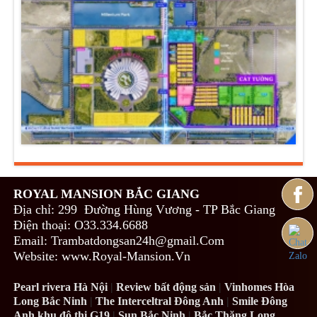
ROYAL MANSION BẮC GIANG
Địa chỉ: 299 Đường Hùng Vương - TP Bắc Giang
Điện thoại: O33.334.6688
Email: Trambatdongsan24h@gmail.Com
Website: www.Royal-Mansion.Vn
Pearl rivera Hà Nội
|
Review bất động sản
|
Vinhomes Hòa
Long Bắc Ninh
|
The Interceltral Đông Anh
|
Smile Đông
Anh khu đô thị G19
|
Sun Bắc Ninh
|
Bắc Thăng Long