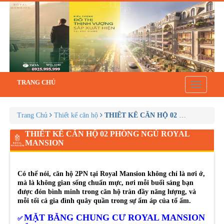
TRANG CHỦ
Toggle
navigatio
Trang Chủ
Thiết kế căn hộ
THIẾT KẾ CĂN HỘ 02 PHÒNG NG
THIẾT KẾ CĂN HỘ 02 PHÒNG NGỦ ROYAL
MANSION
Có thể nói, căn hộ 2PN tại Royal Mansion không chỉ là nơi ở,
mà là không gian sống chuẩn mực, nơi mỗi buổi sáng bạn
được đón bình minh trong căn hộ tràn đầy năng lượng, và
mỗi tối cả gia đình quây quần trong sự ấm áp của tổ ấm.
MẶT BẰNG CHUNG CƯ ROYAL MANSION
✅