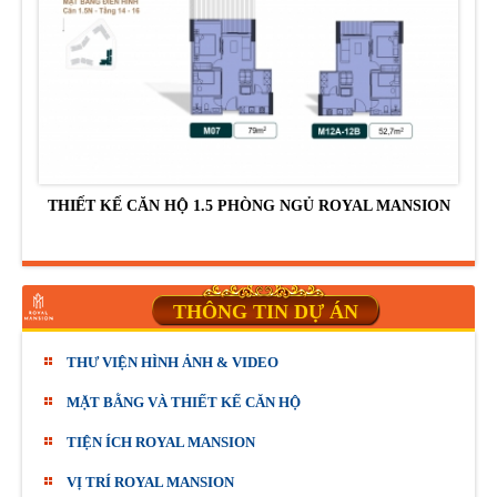
THIẾT KẾ CĂN HỘ 1.5 PHÒNG NGỦ ROYAL MANSION
THÔNG TIN DỰ ÁN
THƯ VIỆN HÌNH ẢNH & VIDEO
MẶT BẰNG VÀ THIẾT KẾ CĂN HỘ
TIỆN ÍCH ROYAL MANSION
VỊ TRÍ ROYAL MANSION