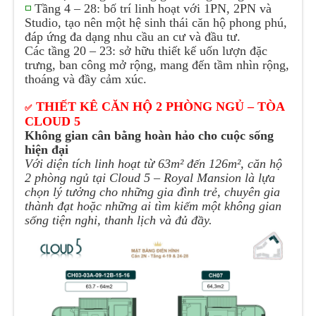
◽
Tầng 4 – 28: bố trí linh hoạt với 1PN, 2PN và
Studio, tạo nên một hệ sinh thái căn hộ phong phú,
đáp ứng đa dạng nhu cầu an cư và đầu tư.
Các tầng 20 – 23: sở hữu thiết kế uốn lượn đặc
trưng, ban công mở rộng, mang đến tầm nhìn rộng,
thoáng và đầy cảm xúc.
THIẾT KÊ CĂN HỘ 2 PHÒNG NGỦ – TÒA
✅
CLOUD 5
Không gian cân bằng hoàn hảo cho cuộc sống
hiện đại
Với diện tích linh hoạt từ 63m² đến 126m², căn hộ
2 phòng ngủ tại Cloud 5 – Royal Mansion là lựa
chọn lý tưởng cho những gia đình trẻ, chuyên gia
thành đạt hoặc những ai tìm kiếm một không gian
sống tiện nghi, thanh lịch và đủ đầy.