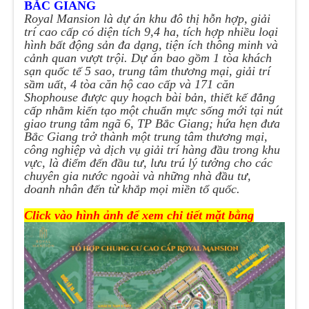
BẮC GIANG
Royal Mansion là dự án khu đô thị hỗn hợp, giải
trí cao cấp có diện tích 9,4 ha, tích hợp nhiều loại
hình bất động sản đa dạng, tiện ích thông minh và
cảnh quan vượt trội. Dự án bao gồm 1 tòa khách
sạn quốc tế 5 sao, trung tâm thương mại, giải trí
sầm uất, 4 tòa căn hộ cao cấp và 171 căn
Shophouse được quy hoạch bài bản, thiết kế đẳng
cấp nhằm kiến tạo một chuẩn mực sống mới tại nút
giao trung tâm ngã 6, TP Bắc Giang; hứa hẹn đưa
Bắc Giang trở thành một trung tâm thương mại,
công nghiệp và dịch vụ giải trí hàng đầu trong khu
vực, là điểm đến đầu tư, lưu trú lý tưởng cho các
chuyên gia nước ngoài và những nhà đầu tư,
doanh nhân đến từ khắp mọi miền tổ quốc.
Click vào hình ảnh để xem chi tiết mặt bằng