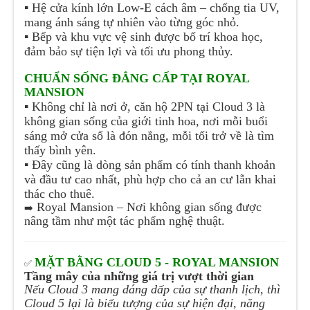
▪️
Hệ cửa kính lớn Low-E cách âm – chống tia UV,
mang ánh sáng tự nhiên vào từng góc nhỏ.
▪️
Bếp và khu vực vệ sinh được bố trí khoa học,
đảm bảo sự tiện lợi và tối ưu phong thủy.
CHUẨN SỐNG ĐẲNG CẤP TẠI ROYAL
MANSION
▪️
Không chỉ là nơi ở, căn hộ 2PN tại Cloud 3 là
không gian sống của giới tinh hoa, nơi mỗi buổi
sáng mở cửa sổ là đón nắng, mỗi tối trở về là tìm
thấy bình yên.
▪️
Đây cũng là dòng sản phẩm có tính thanh khoản
và đầu tư cao nhất, phù hợp cho cả an cư lẫn khai
thác cho thuê.
Royal Mansion – Nơi không gian sống được
➡️
nâng tầm như một tác phẩm nghệ thuật.
MẶT BẰNG CLOUD 5 - ROYAL MANSION
✅
Tầng mây của những giá trị vượt thời gian
Nếu Cloud 3 mang dáng dấp của sự thanh lịch, thì
Cloud 5 lại là biểu tượng của sự hiện đại, năng