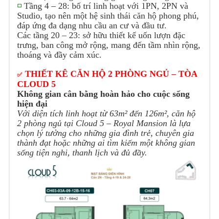
◽
Tầng 4 – 28: bố trí linh hoạt với 1PN, 2PN và
Studio, tạo nên một hệ sinh thái căn hộ phong phú,
đáp ứng đa dạng nhu cầu an cư và đầu tư.
Các tầng 20 – 23: sở hữu thiết kế uốn lượn đặc
trưng, ban công mở rộng, mang đến tầm nhìn rộng,
thoáng và đầy cảm xúc.
THIẾT KÊ CĂN HỘ 2 PHÒNG NGỦ – TÒA
✅
CLOUD 5
Không gian cân bằng hoàn hảo cho cuộc sống
hiện đại
Với diện tích linh hoạt từ 63m² đến 126m², căn hộ
2 phòng ngủ tại Cloud 5 – Royal Mansion là lựa
chọn lý tưởng cho những gia đình trẻ, chuyên gia
thành đạt hoặc những ai tìm kiếm một không gian
sống tiện nghi, thanh lịch và đủ đầy.