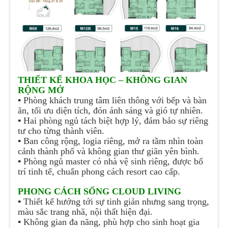
THIẾT KẾ KHOA HỌC – KHÔNG GIAN
RỘNG MỞ
▪️
Phòng khách trung tâm liên thông với bếp và bàn
ăn, tối ưu diện tích, đón ánh sáng và gió tự nhiên.
▪️
Hai phòng ngủ tách biệt hợp lý, đảm bảo sự riêng
tư cho từng thành viên.
▪️
Ban công rộng, logia riêng, mở ra tầm nhìn toàn
cảnh thành phố và không gian thư giãn yên bình.
▪️
Phòng ngủ master có nhà vệ sinh riêng, được bố
trí tinh tế, chuẩn phong cách resort cao cấp.
PHONG CÁCH SỐNG CLOUD LIVING
▪️
Thiết kế hướng tới sự tinh giản nhưng sang trọng,
màu sắc trang nhã, nội thất hiện đại.
▪️
Không gian đa năng, phù hợp cho sinh hoạt gia