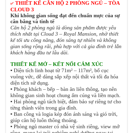
THIẾT KẾ CĂN HỘ 2 PHÒNG NGỦ – TÒA
✅
CLOUD 3
Khi không gian sống đạt đến chuẩn mực của sự
cân bằng và tinh tế
Căn hộ 2 phòng ngủ là dòng sản phẩm được yêu
thích nhất tại Cloud 3 – Royal Mansion, nhờ thiết
kế tối ưu công năng, đón sáng tự nhiên và không
gian sống rộng rãi, phù hợp với cả gia đình trẻ lẫn
khách hàng đầu tư lâu dài.
THIẾT KẾ MỞ – KẾT NỐI CẢM XÚC
▪️
Diện tích linh hoạt từ 71m² – 117m², bố cục
vuông vức, dễ dàng sắp xếp nội thất và tối đa hóa
diện tích sử dụng.
▪️
Phòng khách – bếp – bàn ăn liên thông, tạo nên
không gian sinh hoạt chung ấm cúng và liền mạch.
▪️
Hai phòng ngủ tách biệt, đảm bảo sự riêng tư cho
từng thành viên trong gia đình.
▪️
Ban công và logia kép đón ánh sáng và gió trời,
giúp căn hộ luôn thông thoáng.
▪️
Phòng ngủ master có nhà vệ sinh riêng, view mở
rộng, mang lại trải nghiệm nghỉ dưỡng ngay tại