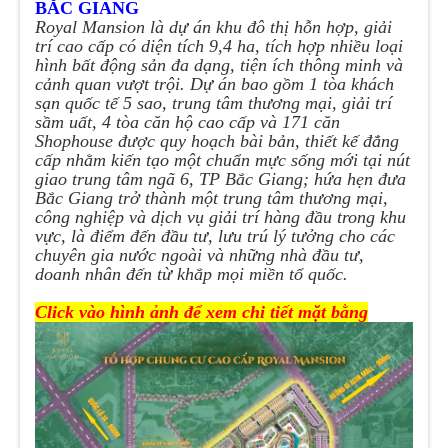
BẮC GIANG
Royal Mansion là dự án khu đô thị hỗn hợp, giải
trí cao cấp có diện tích 9,4 ha, tích hợp nhiều loại
hình bất động sản đa dạng, tiện ích thông minh và
cảnh quan vượt trội. Dự án bao gồm 1 tòa khách
sạn quốc tế 5 sao, trung tâm thương mại, giải trí
sầm uất, 4 tòa căn hộ cao cấp và 171 căn
Shophouse được quy hoạch bài bản, thiết kế đẳng
cấp nhằm kiến tạo một chuẩn mực sống mới tại nút
giao trung tâm ngã 6, TP Bắc Giang; hứa hẹn đưa
Bắc Giang trở thành một trung tâm thương mại,
công nghiệp và dịch vụ giải trí hàng đầu trong khu
vực, là điểm đến đầu tư, lưu trú lý tưởng cho các
chuyên gia nước ngoài và những nhà đầu tư,
doanh nhân đến từ khắp mọi miền tổ quốc.
Click vào hình ảnh để xem chi tiết mặt bằng