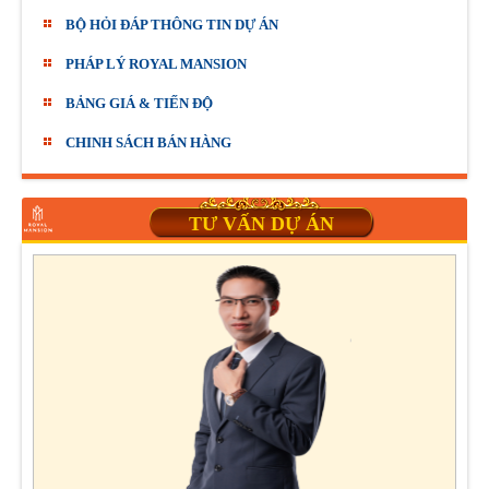
BỘ HỎI ĐÁP THÔNG TIN DỰ ÁN
PHÁP LÝ ROYAL MANSION
BẢNG GIÁ & TIẾN ĐỘ
CHINH SÁCH BÁN HÀNG
TƯ VẤN DỰ ÁN