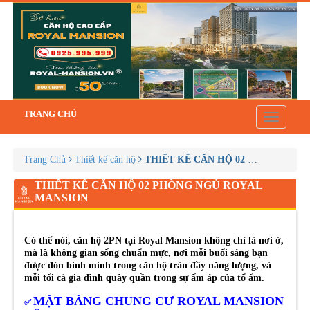
TRANG CHỦ
Toggle
navigatio
Trang Chủ
Thiết kế căn hộ
THIẾT KẾ CĂN HỘ 02 PHÒNG NG
THIẾT KẾ CĂN HỘ 02 PHÒNG NGỦ ROYAL
MANSION
Có thể nói, căn hộ 2PN tại Royal Mansion không chỉ là nơi ở,
mà là không gian sống chuẩn mực, nơi mỗi buổi sáng bạn
được đón bình minh trong căn hộ tràn đầy năng lượng, và
mỗi tối cả gia đình quây quần trong sự ấm áp của tổ ấm.
MẶT BẰNG CHUNG CƯ ROYAL MANSION
✅