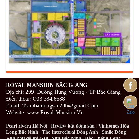
ROYAL MANSION BẮC GIANG
Địa chỉ: 299 Đường Hùng Vương - TP Bắc Giang
Điện thoại: O33.334.6688
Email: Trambatdongsan24h@gmail.Com
Website: www.Royal-Mansion.Vn
Pearl rivera Hà Nội
|
Review bất động sản
|
Vinhomes Hòa
Long Bắc Ninh
|
The Interceltral Đông Anh
|
Smile Đông
Anh khu đô thị G19
|
Sun Bắc Ninh
|
Bắc Thăng Long