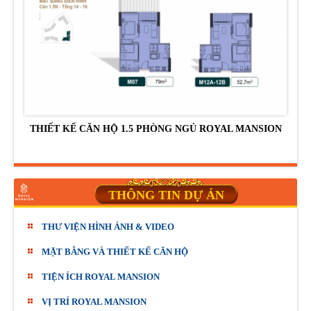
THIẾT KẾ CĂN HỘ 1.5 PHÒNG NGỦ ROYAL MANSION
THÔNG TIN DỰ ÁN
THƯ VIỆN HÌNH ẢNH & VIDEO
MẶT BẰNG VÀ THIẾT KẾ CĂN HỘ
TIỆN ÍCH ROYAL MANSION
VỊ TRÍ ROYAL MANSION