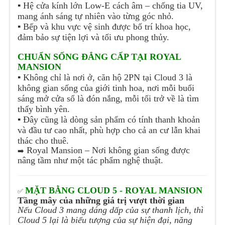
▪️
Hệ cửa kính lớn Low-E cách âm – chống tia UV,
mang ánh sáng tự nhiên vào từng góc nhỏ.
▪️
Bếp và khu vực vệ sinh được bố trí khoa học,
đảm bảo sự tiện lợi và tối ưu phong thủy.
CHUẨN SỐNG ĐẲNG CẤP TẠI ROYAL
MANSION
▪️
Không chỉ là nơi ở, căn hộ 2PN tại Cloud 3 là
không gian sống của giới tinh hoa, nơi mỗi buổi
sáng mở cửa sổ là đón nắng, mỗi tối trở về là tìm
thấy bình yên.
▪️
Đây cũng là dòng sản phẩm có tính thanh khoản
và đầu tư cao nhất, phù hợp cho cả an cư lẫn khai
thác cho thuê.
Royal Mansion – Nơi không gian sống được
➡️
nâng tầm như một tác phẩm nghệ thuật.
MẶT BẰNG CLOUD 5 - ROYAL MANSION
✅
Tầng mây của những giá trị vượt thời gian
Nếu Cloud 3 mang dáng dấp của sự thanh lịch, thì
Cloud 5 lại là biểu tượng của sự hiện đại, năng