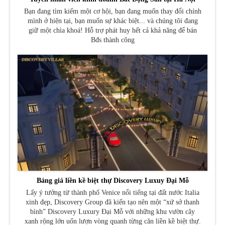
Bạn đang tìm kiếm một cơ hội, bạn đang muốn thay đổi chính
mình ở hiện tại, bạn muốn sự khác biệt... và chúng tôi đang
giữ một chìa khoá! Hỗ trợ phát huy hết cả khả năng để bán
Bđs thành công
Bảng giá liền kề biệt thự Discovery Luxuy Đại Mỗ
Lấy ý tưởng từ thành phố Venice nổi tiếng tại đất nước Italia
xinh đẹp, Discovery Group đã kiến tạo nên một “xứ sở thanh
bình” Discovery Luxury Đại Mỗ với những khu vườn cây
xanh rộng lớn uốn lượn vòng quanh từng căn liền kề biệt thự.