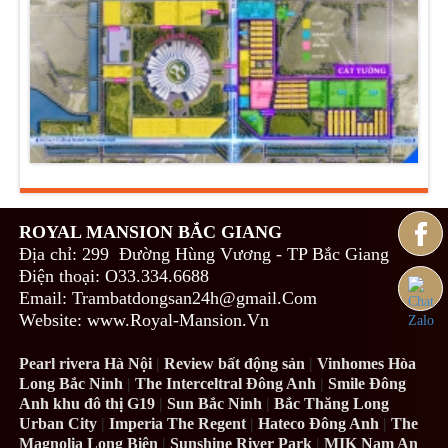
ROYAL MANSION BẮC GIANG
Địa chỉ: 299 Đường Hùng Vương - TP Bắc Giang
Điện thoại: O33.334.6688
Email: Trambatdongsan24h@gmail.Com
Website: www.Royal-Mansion.Vn
Pearl rivera Hà Nội
|
Review bất động sản
|
Vinhomes Hòa
Long Bắc Ninh
|
The Interceltral Đông Anh
|
Smile Đông
Anh khu đô thị G19
|
Sun Bắc Ninh
|
Bắc Thăng Long
Urban City
|
Imperia The Regent
|
Hateco Đông Anh
|
The
Magnolia Long Biên
|
Sunshine River Park
|
MIK Nam An