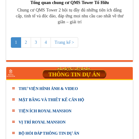
Tổng quan chung cư QMS Tower Tố Hữu
Chung cư QMS Tower 2 hội tụ đầy đủ những tiện ích đẳng
cấp, tinh tế và độc đáo, đáp ứng mọi nhu cầu cao nhất về thư
giãn – giải trí
1
2
3
4
Trang kế >
THÔNG TIN DỰ ÁN
THƯ VIỆN HÌNH ẢNH & VIDEO
MẶT BẰNG VÀ THIẾT KẾ CĂN HỘ
TIỆN ÍCH ROYAL MANSION
VỊ TRÍ ROYAL MANSION
BỘ HỎI ĐÁP THÔNG TIN DỰ ÁN